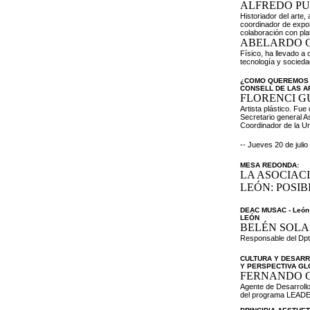
ALFREDO P
Historiador del arte,
coordinador de expos
colaboración con pla
ABELARDO G
Físico, ha llevado a
tecnología y sociedad
¿COMO QUEREMOS G
CONSELL DE LAS A
FLORENCI G
Artista plástico. Fu
Secretario general A
Coordinador de la Un
-- Jueves 20 de juli
MESA REDONDA:
LA ASOCIACI
LEÓN: POSIB
DEAC MUSAC - Leó
LEÓN
BELÉN SOLA
Responsable del Dpt
CULTURA Y DESARR
Y PERSPECTIVA GL
FERNANDO 
Agente de Desarroll
del programa LEADE