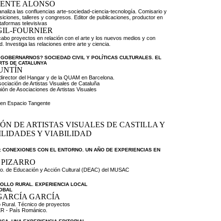
UENTE ALONSO
 analiza las confluencias arte-sociedad-ciencia-tecnología. Comisario y
iciones, talleres y congresos. Editor de publicaciones, productor en
taformas televisivas
IL-FOURNIER
 cabo proyectos en relación con el arte y los nuevos medios y con
. Investiga las relaciones entre arte y ciencia.
OBERNARNOS? SOCIEDAD CIVIL Y POLÍTICAS CULTURALES. EL
RTS DE CATALUNYA
UNTÍN
e director del Hangar y de la QUAM en Barcelona.
sociación de Artistas Visuales de Cataluña
ión de Asociaciones de Artistas Visuales
o en Espacio Tangente
ÓN DE ARTISTAS VISUALES DE CASTILLA Y
ILIDADES Y VIABILIDAD
n: CONEXIONES CON EL ENTORNO. UN AÑO DE EXPERIENCIAS EN
 PIZARRO
o. de Educación y Acción Cultural (DEAC) del MUSAC
OLLO RURAL. EXPERIENCIA LOCAL
OBAL
GARCÍA GARCÍA
o Rural. Técnico de proyectos
R - País Románico.