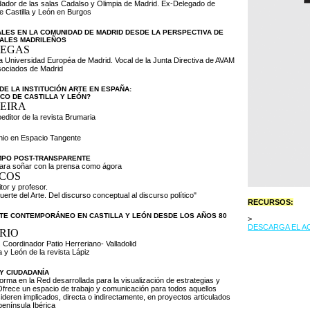
dador de las salas Cadalso y Olimpia de Madrid. Ex-Delegado de
de Castilla y León en Burgos
ALES EN LA COMUNIDAD DE MADRID DESDE LA PERSPECTIVA DE
UALES MADRILEÑOS
LEGAS
 la Universidad Européa de Madrid. Vocal de la Junta Directiva de AVAM
Asociados de Madrid
E LA INSTITUCIÓN ARTE EN ESPAÑA:
ICO DE CASTILLA Y LEÓN?
EIRA
oeditor de la revista Brumaria
unio en Espacio Tangente
EMPO POST-TRANSPARENTE
para soñar con la prensa como ágora
COS
itor y profesor.
erte del Arte. Del discurso conceptual al discurso político"
RECURSOS:
TE CONTEMPORÁNEO EN CASTILLA Y LEÓN DESDE LOS AÑOS 80
>
DESCARGA EL A
RIO
 Coordinador Patio Herreriano- Valladolid
a y León de la revista Lápiz
Y CIUDADANÍA
forma en la Red desarrollada para la visualización de estrategias y
. Ofrece un espacio de trabajo y comunicación para todos aquellos
deren implicados, directa o indirectamente, en proyectos articulados
península Ibérica