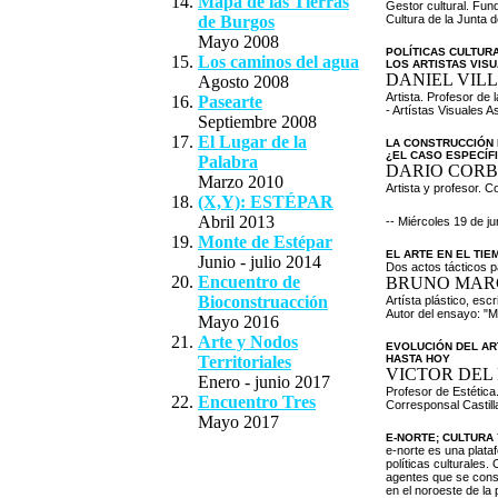
Mapa de las Tierras
Gestor cultural. Fun
de Burgos
Cultura de la Junta 
Mayo 2008
POLÍTICAS CULTUR
Los caminos del agua
LOS ARTISTAS VIS
DANIEL VIL
Agosto 2008
Artista. Profesor de
Pasearte
- Artístas Visuales 
Septiembre 2008
El Lugar de la
LA CONSTRUCCIÓN D
¿EL CASO ESPECÍF
Palabra
DARIO CORB
Marzo 2010
Artista y profesor. C
(X,Y): ESTÉPAR
Abril 2013
-- Miércoles 19 de j
Monte de Estépar
EL ARTE EN EL TI
Junio - julio 2014
Dos actos tácticos 
Encuentro de
BRUNO MAR
Bioconstruacción
Artísta plástico, escr
Autor del ensayo: "Mu
Mayo 2016
Arte y Nodos
EVOLUCIÓN DEL AR
Territoriales
HASTA HOY
VICTOR DEL 
Enero - junio 2017
Profesor de Estética.
Encuentro Tres
Corresponsal Castill
Mayo 2017
E-NORTE; CULTURA 
e-norte es una plata
políticas culturales
agentes que se consi
en el noroeste de la 