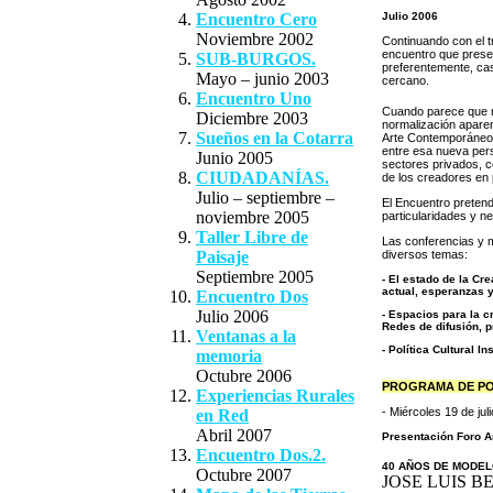
Encuentro Cero
Julio 2006
Noviembre 2002
Continuando con el t
encuentro que present
SUB-BURGOS.
preferentemente, cas
Mayo – junio 2003
cercano.
Encuentro Uno
Cuando parece que n
Diciembre 2003
normalización aparen
Sueños en la Cotarra
Arte Contemporáneo,
entre esa nueva pers
Junio 2005
sectores privados, c
CIUDADANÍAS.
de los creadores en p
Julio – septiembre –
El Encuentro pretend
noviembre 2005
particularidades y ne
Taller Libre de
Las conferencias y 
Paisaje
diversos temas:
Septiembre 2005
- El estado de la Cr
actual, esperanzas y
Encuentro Dos
Julio 2006
- Espacios para la 
Redes de difusión, 
Ventanas a la
- Política Cultural I
memoria
Octubre 2006
PROGRAMA DE P
Experiencias Rurales
- Miércoles 19 de jul
en Red
Abril 2007
Presentación Foro Ar
Encuentro Dos.2.
40 AÑOS DE MODEL
Octubre 2007
JOSE LUIS B