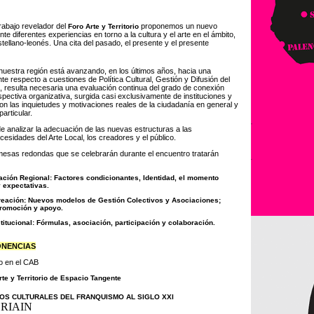
rabajo revelador del
proponemos un nuevo
Foro Arte y Territorio
e diferentes experiencias en torno a la cultura y el arte en el ámbito,
tellano-leonés. Una cita del pasado, el presente y el presente
uestra región está avanzando, en los últimos años, hacia una
te respecto a cuestiones de Política Cultural, Gestión y Difusión del
 resulta necesaria una evaluación continua del grado de conexión
pectiva organizativa, surgida casi exclusivamente de instituciones y
on las inquietudes y motivaciones reales de la ciudadanía en general y
articular.
e analizar la adecuación de las nuevas estructuras a las
cesidades del Arte Local, los creadores y el público.
mesas redondas que se celebrarán durante el encuentro tratarán
eación Regional: Factores condicionantes, Identidad, el momento
 expectativas.
creación: Nuevos modelos de Gestión Colectivos y Asociaciones;
promoción y apoyo.
nstitucional: Fórmulas, asociación, participación y colaboración.
ONENCIAS
io en el CAB
te y Territorio de Espacio Tangente
OS CULTURALES DEL FRANQUISMO AL SIGLO XXI
ERIAIN