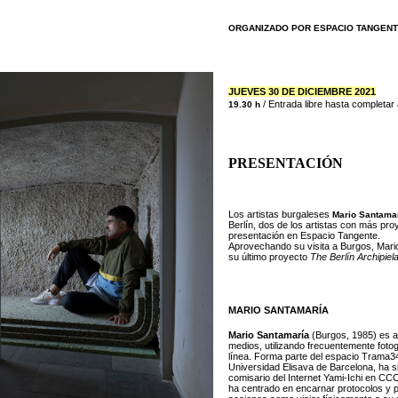
ORGANIZADO POR ESPACIO TANGENT
JUEVES 30 DE DICIEMBRE 2021
/
Entrada libre hasta completar a
19.30 h
PRESENTACIÓN
Los artistas burgaleses
Mario Santama
Berlín, dos de los artistas con más pro
presentación en Espacio Tangente.
Aprovechando su visita a Burgos, Mari
su último proyecto
The Berlín Archipiel
MARIO SANTAMARÍA
Mario Santamaría
(Burgos, 1985) es ar
medios, utilizando frecuentemente fotog
línea. Forma parte del espacio Trama34
Universidad Elisava de Barcelona, ha s
comisario del Internet Yami-Ichi en CC
ha centrado en encarnar protocolos y p