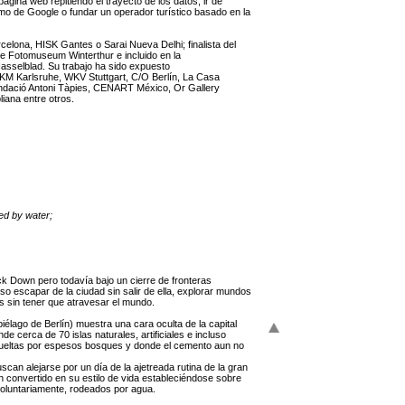
ágina web repitiendo el trayecto de los datos; ir de
mo de Google o fundar un operador turístico basado en la
celona, HISK Gantes o Sarai Nueva Delhi; finalista del
e Fotomuseum Winterthur e incluido en la
asselblad.
Su trabajo ha sido expuesto
M Karlsruhe, WKV Stuttgart, C/O Berlín, La Casa
dació Antoni Tàpies, CENART México, Or Gallery
iana entre otros.
ded by water;
k Down pero todavía bajo un cierre de fronteras
o escapar de la ciudad sin salir de ella, explorar mundos
os sin tener que atravesar el mundo.
go de Berlín) muestra una cara oculta de la capital
de cerca de 70 islas naturales, artificiales e incluso
envueltas por espesos bosques y donde el cemento aun no
scan alejarse por un día de la ajetreada rutina de la gran
n convertido en su estilo de vida estableciéndose sobre
voluntariamente, rodeados por agua.