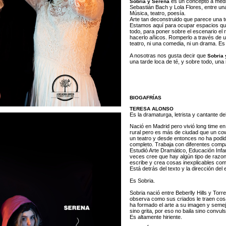
es un concepto a medio
Sobria y Serena
Sebastián Bach y Lola Flores, entre una 
Música, teatro, poesía.
Arte tan deconstruido que parece una to
Estamos aquí para ocupar espacios que
todo, para poner sobre el escenario el r
hacerlo añicos. Romperlo a través de u
teatro, ni una comedia, ni un drama. Es 
A nosotras nos gusta decir que
Sobria 
una tarde loca de té, y sobre todo, un
BIOGAFRÍAS
TERESA ALONSO
Es la dramaturga, letrista y cantante de
Nació en Madrid pero vivió long time 
rural pero es más de ciudad que un cow
un teatro y desde entonces no ha podid
completo. Trabaja con diferentes compa
Estudió Arte Dramático, Educación Infan
veces cree que hay algún tipo de razon
escribe y crea cosas inexplicables com
Está detrás del texto y la dirección del
Es Sobria.
Sobria nació entre Beberlly Hills y Tor
observa como sus criados le traen cosas
ha formado el arte a su imagen y seme
sino grita, por eso no baila sino convuls
Es altamente hiriente.