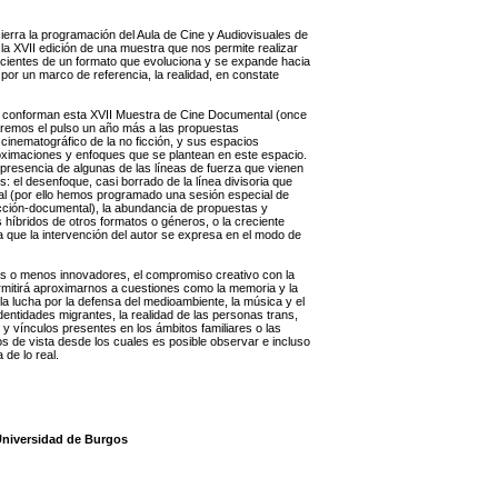
erra la programación del Aula de Cine y Audiovisuales de
 XVII edición de una muestra que nos permite realizar
ecientes de un formato que evoluciona y se expande hacia
por un marco de referencia, la realidad, en constate
ue conforman esta XVII Muestra de Cine Documental (once
aremos el pulso un año más a las propuestas
cinematográfico de la no ficción, y sus espacios
oximaciones y enfoques que se plantean en este espacio.
 presencia de algunas de las líneas de fuerza que vienen
: el desenfoque, casi borrado de la línea divisoria que
tual (por ello hemos programado una sesión especial de
ficción-documental), la abundancia de propuestas y
íbridos de otros formatos o géneros, o la creciente
la que la intervención del autor se expresa en el modo de
 o menos innovadores, el compromiso creativo con la
ermitirá aproximarnos a cuestiones como la memoria y la
, la lucha por la defensa del medioambiente, la música y el
dentidades migrantes, la realidad de las personas trans,
y vínculos presentes en los ámbitos familiares o las
 de vista desde los cuales es posible observar e incluso
de lo real.
 Universidad de Burgos