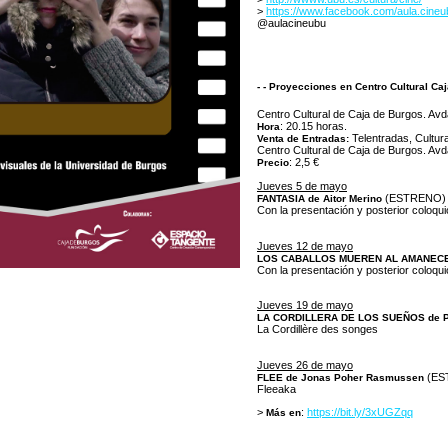
>
https://www.facebook.com/aula.cineu
@aulacineubu
- - Proyecciones en Centro Cultural Ca
Centro Cultural de Caja de Burgos. Avd
: 20.15 horas.
Hora
Telentradas, Cultural
Venta de Entradas:
Centro Cultural de Caja de Burgos. Avda
: 2,5 €
Precio
Jueves 5 de mayo
(ESTRENO)
FANTASIA de Aitor Merino
Con la presentación y posterior coloquio
Jueves 12 de mayo
LOS CABALLOS MUEREN AL AMANECER
Con la presentación y posterior coloqui
Jueves 19 de mayo
LA CORDILLERA DE LOS SUEÑOS de P
La Cordillère des songes
Jueves 26 de mayo
(ES
FLEE de Jonas Poher Rasmussen
Fleeaka
>
:
https://bit.ly/3xUGZqq
Más en