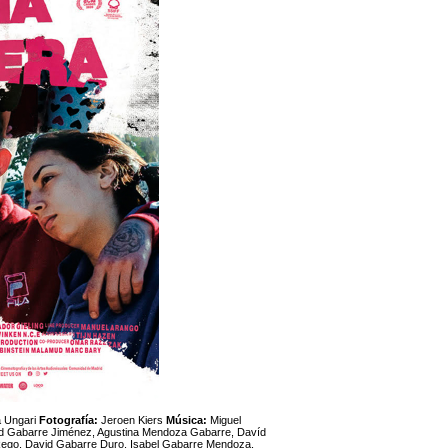
a Ungari
Fotografía:
Jeroen Kiers
Música:
Miguel
id Gabarre Jiménez, Agustina Mendoza Gabarre, Davíd
ego, David Gabarre Duro, Isabel Gabarre Mendoza,