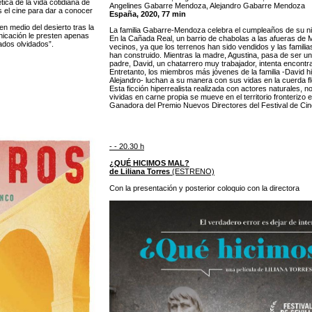
ica de la vida cotidiana de
Angelines Gabarre Mendoza, Alejandro Gabarre Mendoza
s el cine para dar a conocer
España, 2020, 77 min
n medio del desierto tras la
La familia Gabarre-Mendoza celebra el cumpleaños de su niet
nicación le presten apenas
En la Cañada Real, un barrio de chabolas a las afueras de M
ados olvidados”.
vecinos, ya que los terrenos han sido vendidos y las famil
han construido. Mientras la madre, Agustina, pasa de ser un
padre, David, un chatarrero muy trabajador, intenta encontrar
Entretanto, los miembros más jóvenes de la familia -David h
Alejandro- luchan a su manera con sus vidas en la cuerda fl
Esta ficción hiperrealista realizada con actores naturales, 
vividas en carne propia se mueve en el territorio fronterizo 
Ganadora del Premio Nuevos Directores del Festival de Ci
- - 20.30 h
¿QUÉ HICIMOS MAL?
de Liliana Torres
(ESTRENO)
Con la presentación y posterior coloquio con la directora