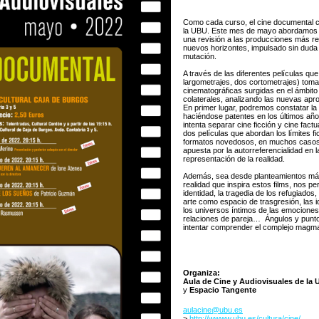
Como cada curso, el cine documental ci
la UBU. Este mes de mayo abordamos la
una revisión a las producciones más r
nuevos horizontes, impulsado sin duda 
mutación.
A través de las diferentes películas q
largometrajes, dos cortometrajes) tom
cinematográficas surgidas en el ámbito 
colaterales, analizando las nuevas apr
En primer lugar, podremos constatar la
haciéndose patentes en los últimos años
intenta separar cine ficción y cine fac
dos películas que abordan los límites 
formatos novedosos, en muchos casos h
apuesta por la autorreferencialidad en 
representación de la realidad.
Además, sea desde planteamientos más
realidad que inspira estos films, nos p
identidad, la tragedia de los refugiados
arte como espacio de trasgresión, las i
los universos íntimos de las emociones 
relaciones de pareja… Ángulos y puntos
intentar comprender el complejo magma 
Organiza:
Aula de Cine y Audiovisuales de la
y
Espacio Tangente
aulacine@ubu.es
>
http://wwww.ubu.es/cultura/cine/