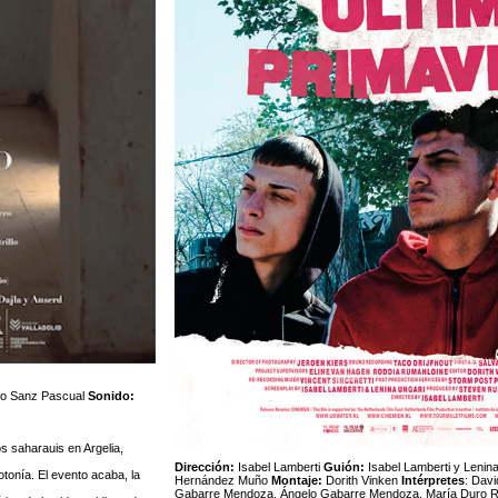
ro Sanz Pascual
Sonido:
s saharauis en Argelia,
Dirección:
Isabel Lamberti
Guión:
Isabel Lamberti y Lenin
otonía. El evento acaba, la
Hernández Muño
Montaje:
Dorith Vinken
Intérpretes
: Dav
Gabarre Mendoza, Ángelo Gabarre Mendoza, María Duro R