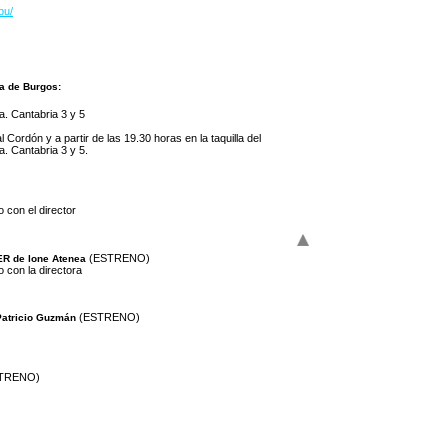
bu/
ja de Burgos:
a. Cantabria 3 y 5
 Cordón y a partir de las 19.30 horas en la taquilla del
. Cantabria 3 y 5.
 con el director
(ESTRENO)
 de lone Atenea
o con la directora
(ESTRENO)
atricio Guzmán
TRENO)