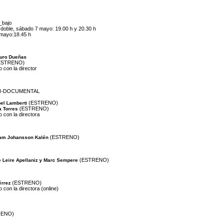
_bajo
l doble, sábado 7 mayo: 19.00 h y 20.30 h
 mayo:18.45 h
uro Dueñas
ESTRENO)
 con la director
ÓN-DOCUMENTAL
(ESTRENO)
el Lamberti
(ESTRENO)
a Torres
o con la directora
(ESTRENO)
iam Johansson Kalén
(ESTRENO)
Leire Apellaniz y Marc Sempere
(ESTRENO)
érrez
 con la directora (online)
RENO)