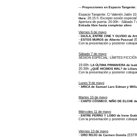
- - Proyecciones en Espacio Tangente:
Espacio Tangente: C/ Valentín Jalón 10
: 20.15 h. Excepto sesión especia
Hora
Apertura de puerta: 20.00h - Sábado 7
Entrada libre hasta completar aforo
Viernes 6 de mayo
-
DAJLA, ENTRE CINE Y OLVIDO de Art
-
(
ESTOS MUROS de Alberto Pascual
Con la presentación y posterior coloquio
Sábado 7 de mayo
SESIÓN ESPECIAL: LÍMITES FICCI
19.00h:
LA ÚLTIMA PRIMAVERA de Isab
20.30h:
¿QUÉ HICIMOS MAL? de Lilian
Con la presentación y posterior coloqui
Lunes 9 de mayo
-
ARICA de Samuel Lars Edman y Will
Martes 10 de mayo
-
CANTO CÓSMICO. NIÑO DE ELCHE de 
Miércoles 11 de mayo
-
ENTRE PERRO Y LOBO de Irene Guti
Con la presentación y posterior coloquio
Viernes 13 de mayo
-
(EST
ORO ROJO de Carmen Gomila